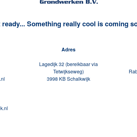
 ready... Something really cool is coming s
Adres
Lagedijk 32 (bereikbaar via
Tetwijkseweg)
Rab
.nl
3998 KB Schalkwijk
k.nl