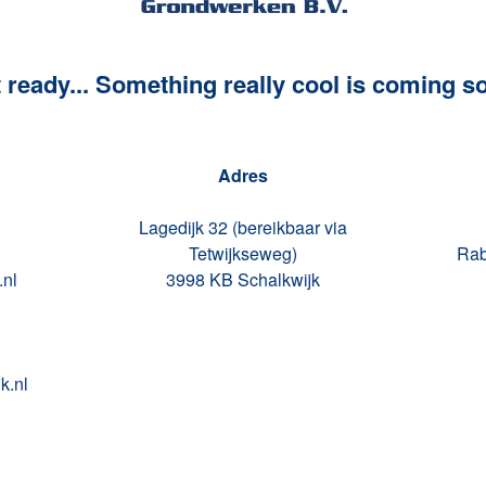
 ready... Something really cool is coming s
Adres
Lagedijk 32 (bereikbaar via
Tetwijkseweg)
Rab
.nl
3998 KB Schalkwijk
k.nl